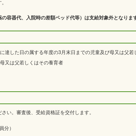
す。
薬の容器代、入院時の差額ベッド代等）は支給対象外となりま
歳に達した日の属する年度の3月末日までの児童及び母又は父若
び母又は父若しくはその養育者
ださい。審査後、受給資格証を交付します。
員分）