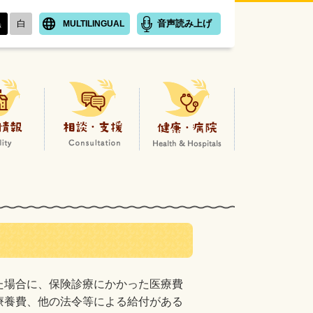
黒
白
音声読み上げ
MULTILINGUAL
子育てはとネットホームページ
施設情報
相談・支援
健康
た場合に、保険診療にかかった医療費
療養費、他の法令等による給付がある