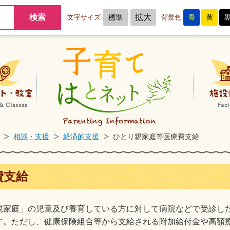
拡大
文字サイズ
標準
背景色
青
黄
子育てサポート
イベント・教室
相談・支援
経済的支援
ひとり親家庭等医療費支給
費支給
親家庭」の児童及び養育している方に対して病院などで受診し
す。ただし、健康保険組合等から支給される附加給付金や高額