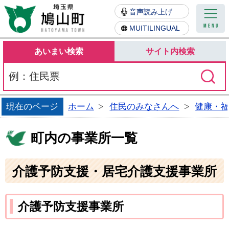
鳩山町
音声読み上げ
MUITILINGUAL
あいまい検索
サイト内検索
現在のページ
ホーム
住民のみなさんへ
健康・
町内の事業所一覧
介護予防支援・居宅介護支援事業所
介護予防支援事業所