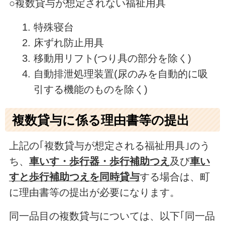
○複数貸与が想定されない福祉用具
特殊寝台
床ずれ防止用具
移動用リフト(つり具の部分を除く)
自動排泄処理装置(尿のみを自動的に吸
引する機能のものを除く)
複数貸与に係る理由書等の提出
上記の｢複数貸与が想定される福祉用具｣のう
ち、
車いす・歩行器・歩行補助つえ
及び
車い
すと歩行補助つえを同時貸与
する場合は、町
に理由書等の提出が必要になります。
同一品目の複数貸与については、以下｢同一品