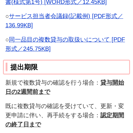
書(様式第1号) [WORD形式／12.45KB]
○
サービス担当者会議録(記載例) [PDF形式／
136.99KB]
○
同一品目の複数貸与の取扱いについて [PDF
形式／245.75KB]
提出期限
新規で複数貸与の確認を行う場合：
貸与開始
日の2週間前まで
既に複数貸与の確認を受けていて、更新・変
更申請に伴い、再手続をする場合：
認定期間
の終了日まで