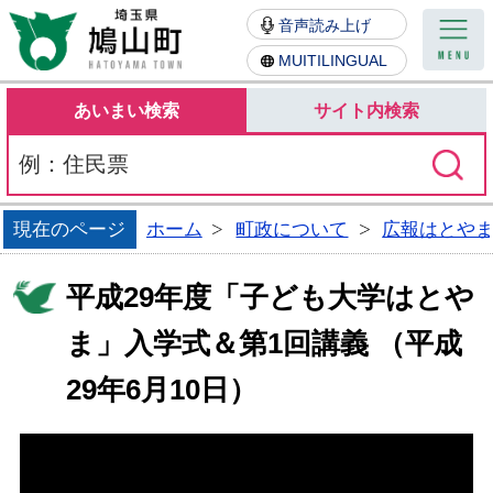
鳩山町
音声読み上げ
MUITILINGUAL
あいまい検索
サイト内検索
現在のページ
ホーム
町政について
広報はとや
平成29年度「子ども大学はとや
ま」入学式＆第1回講義 （平成
29年6月10日）