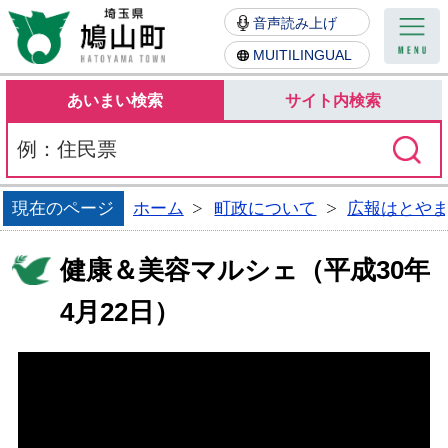
鳩山町
音声読み上げ
MUITILINGUAL
あいまい検索
サイト内検索
現在のページ
ホーム
町政について
広報はとや
健康＆美容マルシェ（平成30年
4月22日）