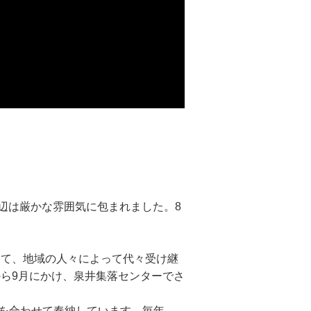
周辺は厳かな雰囲気に包まれました。8
けて、地域の人々によって代々受け継
から9月にかけ、泉井集落センターでさ
を合わせて奉納しています。毎年、