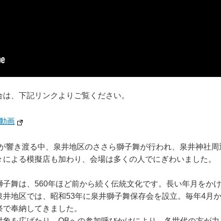
合は、下記リンクよりご覧ください。
動画
音色が響き渡る中、泉井地区のささら獅子舞が行われ、泉井神社
々による模擬店も加わり、会場は多くの人でにぎわいました。
獅子舞は、560年ほど前から続く伝統文化です。長い年月をか
井地区では、昭和53年に泉井獅子舞保存会を設立。毎年4月
祭で奉納してきました。
対象を広げたり、OBへの参加呼びかけにより、各世代の方が力