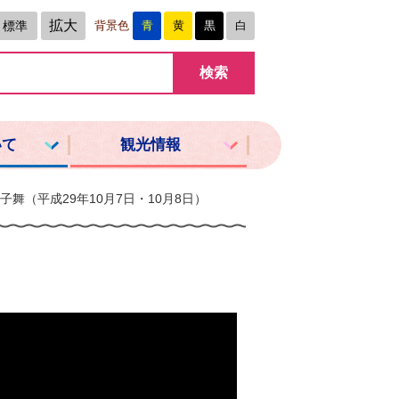
拡大
標準
背景色
青
黄
黒
白
いて
観光情報
舞（平成29年10月7日・10月8日）