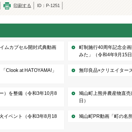
印刷する
ID：P-1251
タイムカプセル開封式典動画
町制施行40周年記念企
みた」（令和4年9月15
ook at HATOYAMA!」
無印良品×クリエイターズ
）を整備（令和3年10月8
鳩山町上熊井農産物直売
日）
イベント（令和3年8月18
鳩山町PR動画「町の名所